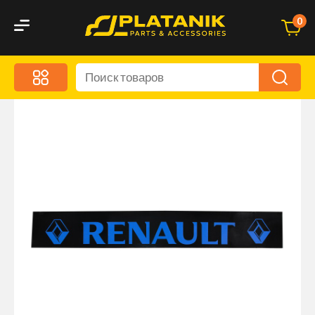
0
Меню
Акционные предложения
Дорожные аксессуары
Дорожная кухня
Автохимия и уход
Оптика и светотехника
Брызговики
Запчасти кузова и зеркала
Малый коммерческий транспорт
Маркировочные знаки и светоотражатели