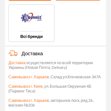
Всі бренди
Доставка
Доставка
осуществляется по всей территории
Украины (Новая Почта, Delivery)
Самовывоз г. Харьков
, Склад ул.Клочковская 347А
Самовывоз г. Киев
, ул. Большая Окружная 4Б
(Паркинг Тиса)
Самовывоз г. Харьков
, авторынок лоск, ряд 26,
магазин №206