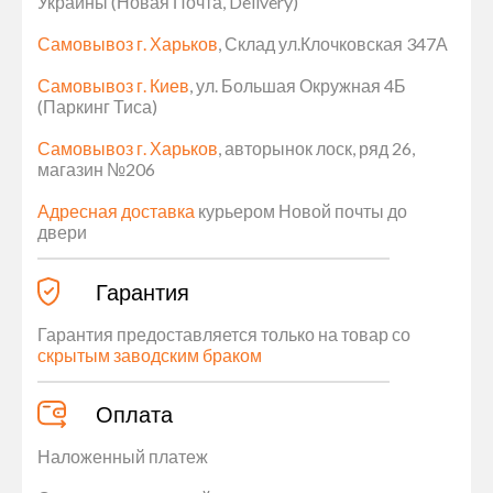
Украины (Новая Почта, Delivery)
Самовывоз г. Харьков
, Склад ул.Клочковская 347А
Самовывоз г. Киев
, ул. Большая Окружная 4Б
(Паркинг Тиса)
Самовывоз г. Харьков
, авторынок лоск, ряд 26,
магазин №206
Адресная доставка
курьером Новой почты до
двери
Гарантия
Гарантия предоставляется только на товар со
скрытым заводским браком
Оплата
Наложенный платеж