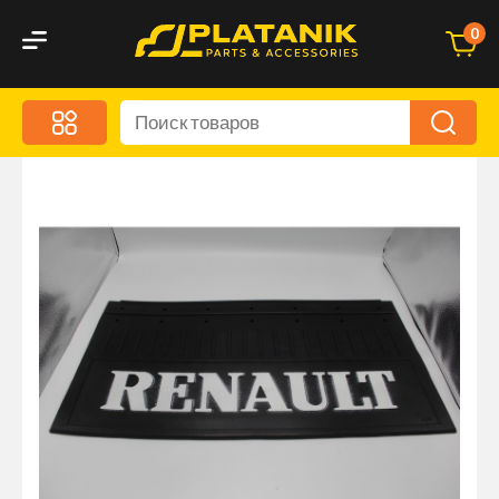
0
Меню
Акционные предложения
Дорожные аксессуары
Дорожная кухня
Автохимия и уход
Оптика и светотехника
Брызговики
Запчасти кузова и зеркала
Малый коммерческий транспорт
Маркировочные знаки и светоотражатели