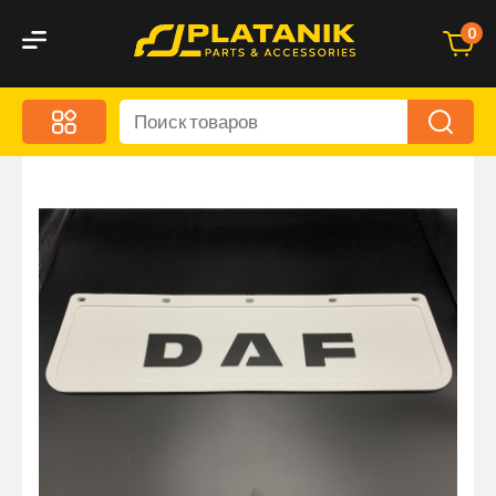
0
Меню
Акционные предложения
Дорожные аксессуары
Дорожная кухня
Автохимия и уход
Оптика и светотехника
Брызговики
Запчасти кузова и зеркала
Малый коммерческий транспорт
Маркировочные знаки и светоотражатели