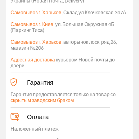
Украины (Новая Почта, Delivery)
Самовывоз г. Харьков
, Склад ул.Клочковская 347А
Самовывоз г. Киев
, ул. Большая Окружная 4Б
(Паркинг Тиса)
Самовывоз г. Харьков
, авторынок лоск, ряд 26,
магазин №206
Адресная доставка
курьером Новой почты до
двери
Гарантия
Гарантия предоставляется только на товар со
скрытым заводским браком
Оплата
Наложенный платеж