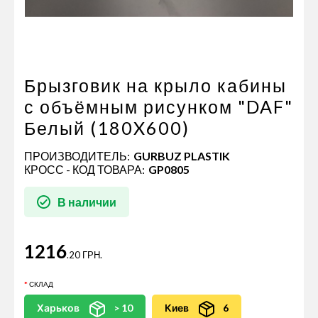
Пневматические соединения
Запчасти
Инструменты
Оснащение прицепов
Брызговик на крыло кабины
Автономное отопление и
с объёмным рисунком "DAF"
кондиционировани
Белый (180X600)
Стяжные ремни и тросы
ПРОИЗВОДИТЕЛЬ:
GURBUZ PLASTIK
КРОСС - КОД ТОВАРА:
GP0805
В наличии
1216
.20 ГРН.
СКЛАД
Харьков
> 10
Киев
6