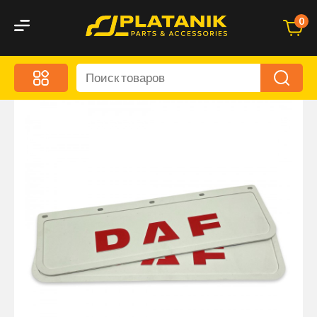
0
Меню
Акционные предложения
Дорожные аксессуары
Дорожная кухня
Автохимия и уход
Оптика и светотехника
Брызговики
Запчасти кузова и зеркала
Малый коммерческий транспорт
Маркировочные знаки и светоотражатели