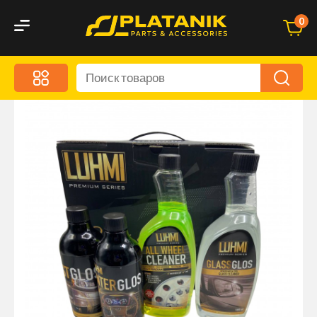
0
Меню
Акционные предложения
Дорожные аксессуары
Дорожная кухня
Автохимия и уход
Оптика и светотехника
Брызговики
Запчасти кузова и зеркала
Малый коммерческий транспорт
Маркировочные знаки и светоотражатели