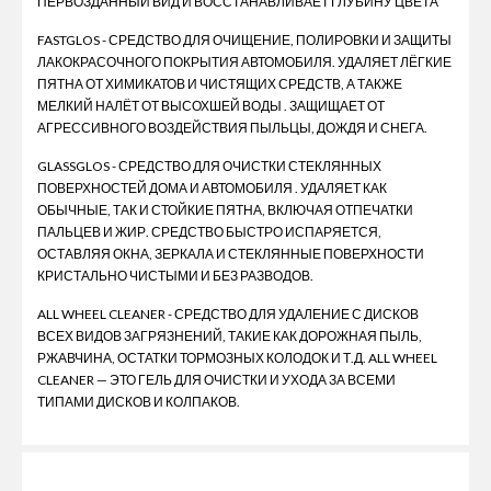
ПЕРВОЗДАННЫЙ ВИД И ВОССТАНАВЛИВАЕТ ГЛУБИНУ ЦВЕТА
FASTGLOS - СРЕДСТВО ДЛЯ ОЧИЩЕНИЕ, ПОЛИРОВКИ И ЗАЩИТЫ
ЛАКОКРАСОЧНОГО ПОКРЫТИЯ АВТОМОБИЛЯ. УДАЛЯЕТ ЛЁГКИЕ
ПЯТНА ОТ ХИМИКАТОВ И ЧИСТЯЩИХ СРЕДСТВ, А ТАКЖЕ
МЕЛКИЙ НАЛЁТ ОТ ВЫСОХШЕЙ ВОДЫ . ЗАЩИЩАЕТ ОТ
АГРЕССИВНОГО ВОЗДЕЙСТВИЯ ПЫЛЬЦЫ, ДОЖДЯ И СНЕГА.
GLASSGLOS - СРЕДСТВО ДЛЯ ОЧИСТКИ СТЕКЛЯННЫХ
ПОВЕРХНОСТЕЙ ДОМА И АВТОМОБИЛЯ . УДАЛЯЕТ КАК
ОБЫЧНЫЕ, ТАК И СТОЙКИЕ ПЯТНА, ВКЛЮЧАЯ ОТПЕЧАТКИ
ПАЛЬЦЕВ И ЖИР. СРЕДСТВО БЫСТРО ИСПАРЯЕТСЯ,
ОСТАВЛЯЯ ОКНА, ЗЕРКАЛА И СТЕКЛЯННЫЕ ПОВЕРХНОСТИ
КРИСТАЛЬНО ЧИСТЫМИ И БЕЗ РАЗВОДОВ.
ALL WHEEL CLEANER - СРЕДСТВО ДЛЯ УДАЛЕНИЕ С ДИСКОВ
ВСЕХ ВИДОВ ЗАГРЯЗНЕНИЙ, ТАКИЕ КАК ДОРОЖНАЯ ПЫЛЬ,
РЖАВЧИНА, ОСТАТКИ ТОРМОЗНЫХ КОЛОДОК И Т.Д. ALL WHEEL
CLEANER — ЭТО ГЕЛЬ ДЛЯ ОЧИСТКИ И УХОДА ЗА ВСЕМИ
ТИПАМИ ДИСКОВ И КОЛПАКОВ.