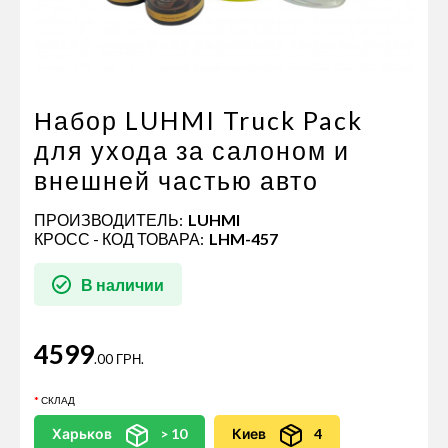
Пневматические соединения
Запчасти
Инструменты
Оснащение прицепов
Набор LUHMI Truck Pack
Автономное отопление и
для ухода за салоном и
кондиционировани
внешней частью авто
Стяжные ремни и тросы
ПРОИЗВОДИТЕЛЬ:
LUHMI
КРОСС - КОД ТОВАРА:
LHM-457
В наличии
4599
.00 ГРН.
СКЛАД
Харьков
> 10
Киев
4