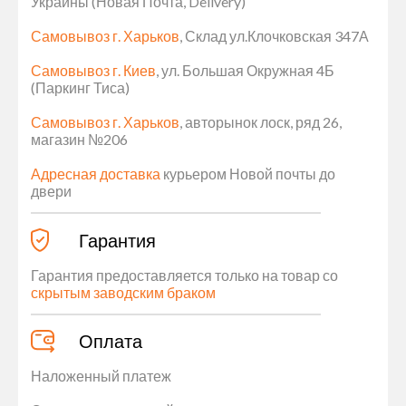
Украины (Новая Почта, Delivery)
Самовывоз г. Харьков
, Склад ул.Клочковская 347А
Самовывоз г. Киев
, ул. Большая Окружная 4Б
(Паркинг Тиса)
Самовывоз г. Харьков
, авторынок лоск, ряд 26,
магазин №206
Адресная доставка
курьером Новой почты до
двери
Гарантия
Гарантия предоставляется только на товар со
скрытым заводским браком
Оплата
Наложенный платеж