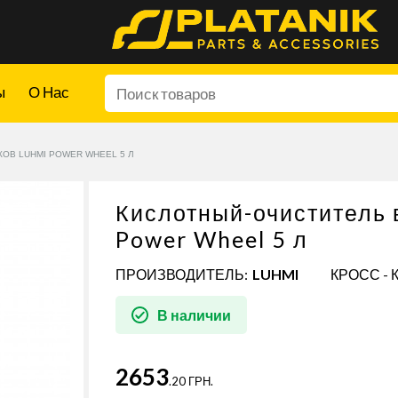
ы
О Нас
ОВ LUHMI POWER WHEEL 5 Л
Кислотный-очиститель 
Power Wheel 5 л
ПРОИЗВОДИТЕЛЬ:
LUHMI
КРОСС - 
В наличии
2653
.20 ГРН.