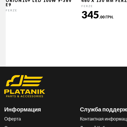
ORION10+ LED 100W 9-36V
460 X 130 ММ FER
E9
FERZE
345
FERZE
.00 ГРН.
Информация
Служба поддерж
Оферта
Контактная информац