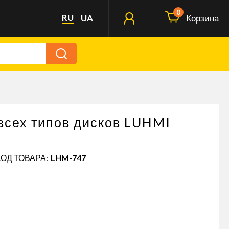
0
RU
UA
Корзина
всех типов дисков LUHMI
КОД ТОВАРА:
LHM-747