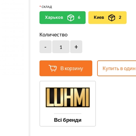
СКЛАД
Харьков
6
Киев
2
Количество
В корзину
Купить в один
Всі бренди