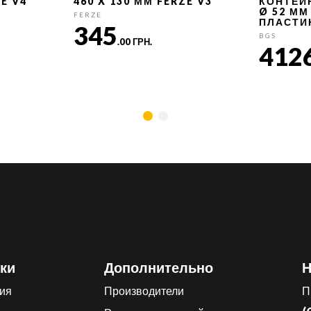
ZE V4
460 X 130 ММ FERZE V3
КОНТЕЙ
Ø 52 ММ
FERZE
ПЛАСТИ
345
BGS
.00 ГРН.
412
ки
Дополнительно
Н
ия
Производители
П