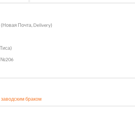
Новая Почта, Delivery)
 Тиса)
ин №206
 заводским браком