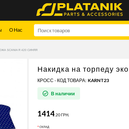
ы
О Нас
ОЖА SCANIA R 420 СИНЯЯ
Накидка на торпеду эк
КРОСС - КОД ТОВАРА:
KARNT23
В наличии
1414
.20 ГРН.
СКЛАД