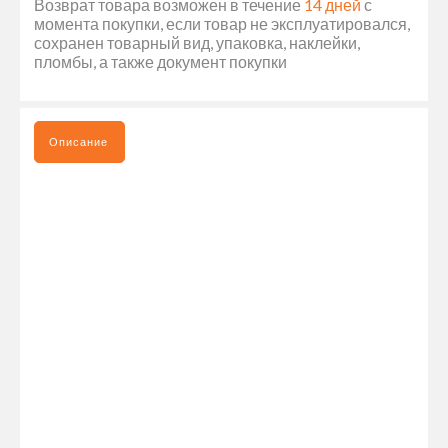
Возврат товара возможен в течение
14 дней
с
момента покупки, если товар не эксплуатировался,
сохранен товарный вид, упаковка, наклейки,
пломбы, а также документ покупки
Описание
НАБОР КОВРИКОВ В КАБИНУ VOLVO FH12 E5 МЕХАНИЧЕСКАЯ
КПП СИНЕЕ ШИТЬЕ - ЭТО НЕЗАМЕНИМЫЙ АКСЕССУАР ДЛЯ
ВЛАДЕЛЬЦЕВ ГРУЗОВЫХ АВТОМОБИЛЕЙ VOLVO FH12 E5.
КОВРИКИ ИЗГОТОВЛЕНЫ ИЗ КАЧЕСТВЕННЫХ МАТЕРИАЛОВ,
КОТОРЫЕ ОБЕСПЕЧИВАЮТ ДОЛГОВЕЧНОСТЬ И НАДЕЖНОСТЬ
ИСПОЛЬЗОВАНИЯ. ОНИ ИМЕЮТ ПРЕКРАСНУЮ ПОСАДКУ И
ЗАЩИЩАЮТ ПОЛ КАБИНЫ ОТ ГРЯЗИ, ПЫЛИ И ВЛАГИ. КОВРИКИ
ИМЕЮТ СИНЕЕ ШИТЬЕ, КОТОРОЕ ПРИДАЕТ ИМ СТИЛЬНЫЙ И
ЭЛЕГАНТНЫЙ ВИД. НАБОР СОСТОИТ ИЗ ЧЕТЫРЕХ КОВРИКОВ,
КОТОРЫЕ ЛЕГКО УСТАНАВЛИВАЮТСЯ И ПОДХОДЯТ ДЛЯ