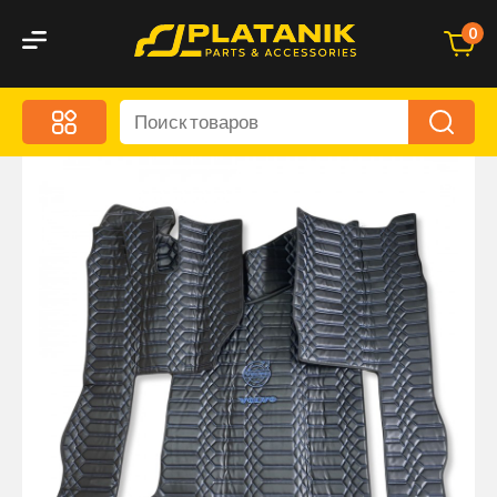
0
Меню
Акционные предложения
Дорожные аксессуары
Дорожная кухня
Автохимия и уход
Оптика и светотехника
Брызговики
Запчасти кузова и зеркала
Малый коммерческий транспорт
Маркировочные знаки и светоотражатели