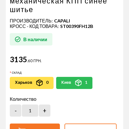
механическая КПП синее
шитье
ПРОИЗВОДИТЕЛЬ:
CAPALI
КРОСС - КОД ТОВАРА:
ST00390FH12B
В наличии
3135
.60 ГРН.
СКЛАД
Харьков
0
Киев
1
Количество