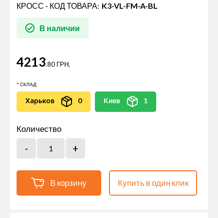
КРОСС - КОД ТОВАРА:
K3-VL-FM-A-BL
В наличии
4213
.80 ГРН.
СКЛАД
Харьков
0
Киев
1
Количество
В корзину
Купить в один клик