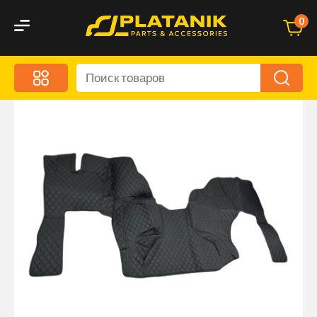
0
Меню
Акционные предложения
Дорожные аксессуары
Дорожная кухня
Автохимия и уход
Оптика и светотехника
Брызговики
Запчасти кузова и зеркала
Малый коммерческий транспорт
Маркировочные знаки и светоотражатели