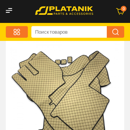
0
Меню
Акционные предложения
Дорожные аксессуары
Дорожная кухня
Автохимия и уход
Оптика и светотехника
Брызговики
Запчасти кузова и зеркала
Малый коммерческий транспорт
Маркировочные знаки и светоотражатели