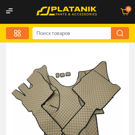
0
Меню
Акционные предложения
Дорожные аксессуары
Дорожная кухня
Автохимия и уход
Оптика и светотехника
Брызговики
Запчасти кузова и зеркала
Малый коммерческий транспорт
Маркировочные знаки и светоотражатели