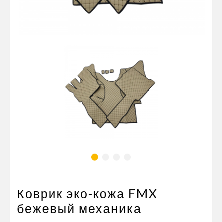
Пневматические соединения
Запчасти
Инструменты
Оснащение прицепов
Автономное отопление и
кондиционировани
Стяжные ремни и тросы
Коврик эко-кожа FMX
бежевый механика