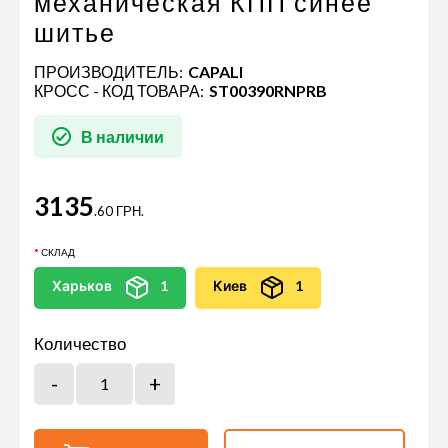
механическая КПП синее
шитье
ПРОИЗВОДИТЕЛЬ:
CAPALI
КРОСС - КОД ТОВАРА:
ST00390RNPRB
В наличии
3135
.60 ГРН.
СКЛАД
Харьков
1
Киев
1
Количество