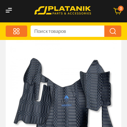
0
Меню
Акционные предложения
Дорожные аксессуары
Дорожная кухня
Автохимия и уход
Оптика и светотехника
Брызговики
Запчасти кузова и зеркала
Малый коммерческий транспорт
Маркировочные знаки и светоотражатели