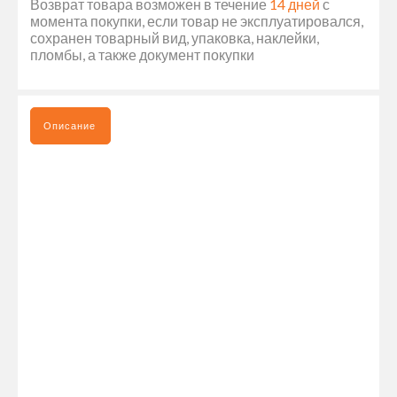
Возврат товара возможен в течение
14 дней
с
момента покупки, если товар не эксплуатировался,
сохранен товарный вид, упаковка, наклейки,
пломбы, а также документ покупки
Описание
НАБОР КОВРИКОВ В КАБИНУ RENAULT PREMIUM DXI
МЕХАНИЧЕСКАЯ КПП СИНЕЕ ШИТЬЕ - ЭТО НЕЗАМЕНИМЫЙ
АКСЕССУАР ДЛЯ ВОДИТЕЛЕЙ ГРУЗОВЫХ АВТОМОБИЛЕЙ.
КОВРИКИ ИЗГОТОВЛЕНЫ ИЗ КАЧЕСТВЕННЫХ МАТЕРИАЛОВ,
КОТОРЫЕ ОБЕСПЕЧИВАЮТ ДОЛГОВЕЧНОСТЬ И НАДЕЖНОСТЬ
ИСПОЛЬЗОВАНИЯ. ОНИ ИМЕЮТ СПЕЦИАЛЬНУЮ ФОРМУ,
КОТОРАЯ ИДЕАЛЬНО ПОДХОДИТ ДЛЯ КАБИНЫ RENAULT
PREMIUM DXI МЕХАНИЧЕСКАЯ КПП. КОВРИКИ ИМЕЮТ СИНЕЕ
ШИТЬЕ, КОТОРОЕ ПРИДАЕТ ИМ СТИЛЬНЫЙ И ЭЛЕГАНТНЫЙ
ВИД. ОНИ ЛЕГКО МОЮТСЯ И ОЧИЩАЮТСЯ, ЧТО ОБЕСПЕЧИВАЕТ