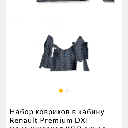
Пневматические соединения
Запчасти
Инструменты
Оснащение прицепов
Автономное отопление и
кондиционировани
Стяжные ремни и тросы
Набор ковриков в кабину
Renault Premium DXI