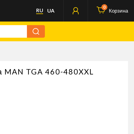
0
RU
UA
Корзина
жа MAN TGA 460-480XXL