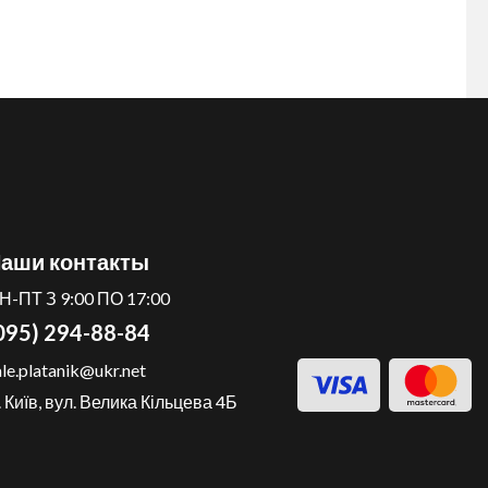
аши контакты
Н-ПТ З 9:00 ПО 17:00
095) 294-88-84
ale.platanik@ukr.net
. Київ, вул. Велика Кільцева 4Б