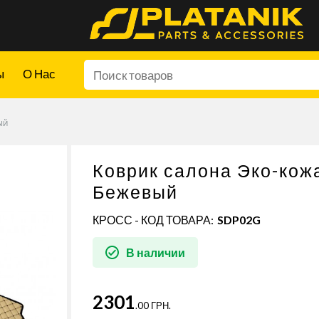
ы
О Нас
ЫЙ
Коврик салона Эко-ко
Бежевый
КРОСС - КОД ТОВАРА:
SDP02G
В наличии
2301
.00 ГРН.