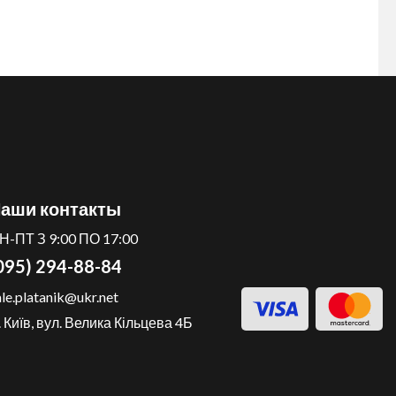
аши контакты
Н-ПТ З 9:00 ПО 17:00
095) 294-88-84
ale.platanik@ukr.net
. Київ, вул. Велика Кільцева 4Б