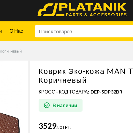
ы
О Нас
А КОРИЧНЕВЫЙ
Коврик Эко-кожа MAN 
Коричневый
КРОСС - КОД ТОВАРА:
DEP-SDP32BR
В наличии
3529
.80 ГРН.