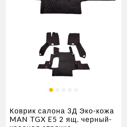
Пневматические соединения
Запчасти
Инструменты
Оснащение прицепов
Автономное отопление и
кондиционировани
Стяжные ремни и тросы
Коврик салона 3Д Эко-кожа
MAN TGX E5 2 ящ. черный-