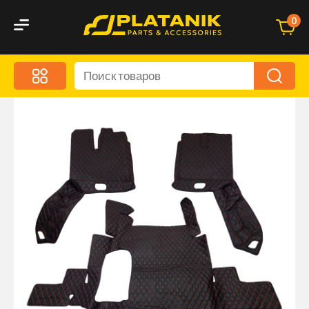
0
Меню
Акционные предложения
Дорожные аксессуары
Дорожная кухня
Автохимия и уход
Оптика и светотехника
Брызговики
Запчасти кузова и зеркала
Малый коммерческий транспорт
Маркировочные знаки и светоотражатели