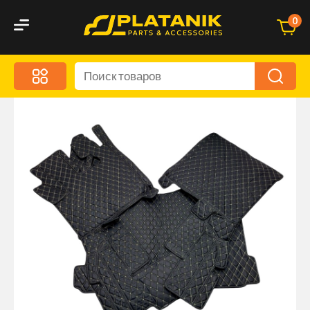
0
Меню
Акционные предложения
Дорожные аксессуары
Дорожная кухня
Автохимия и уход
Оптика и светотехника
Брызговики
Запчасти кузова и зеркала
Малый коммерческий транспорт
Маркировочные знаки и светоотражатели