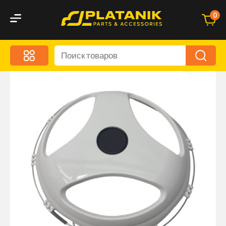
0
Меню
Акционные предложения
Дорожные аксессуары
Дорожная кухня
Автохимия и уход
Оптика и светотехника
Брызговики
Запчасти кузова и зеркала
Малый коммерческий транспорт
Маркировочные знаки и светоотражатели