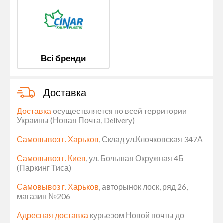
Всі бренди
Доставка
Доставка
осуществляется по всей территории
Украины (Новая Почта, Delivery)
Самовывоз г. Харьков
, Склад ул.Клочковская 347А
Самовывоз г. Киев
, ул. Большая Окружная 4Б
(Паркинг Тиса)
Самовывоз г. Харьков
, авторынок лоск, ряд 26,
магазин №206
Адресная доставка
курьером Новой почты до