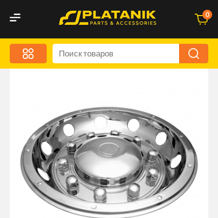
0
Меню
Акционные предложения
Дорожные аксессуары
Дорожная кухня
Автохимия и уход
Оптика и светотехника
Брызговики
Запчасти кузова и зеркала
Малый коммерческий транспорт
Маркировочные знаки и светоотражатели