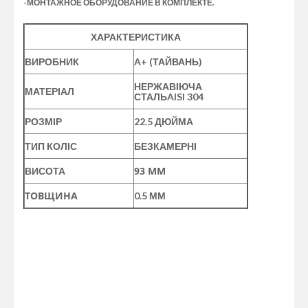
-МОНТАЖНОЕ ОБОРУДОВАНИЕ В КОМПЛЕКТЕ.
ХАРАКТЕРИСТИКА
ВИРОБНИК
A+ (ТАЙВАНЬ)
НЕРЖАВІЮЧА
МАТЕРІАЛ
СТАЛЬAISI 304
РОЗМІР
22.5 ДЮЙМА
ТИП КОЛІС
БЕЗКАМЕРНІ
93 ММ
ВИСОТА
ТОВЩИНА
0.5 ММ
КОЛПАК ДИСКА ЗАДНЕГО КОЛЕСА 22,5" С 10 ОТВЕРСТИЯМИ ИЗ
НЕРЖАВЕЮЩЕЙ СТАЛИ - ЭТО ВЫСОКОКАЧЕСТВЕННЫЙ
АКСЕССУАР ДЛЯ ГРУЗОВЫХ АВТОМОБИЛЕЙ И ПРИЦЕПНОЙ
ТЕХНИКИ. ОН ИЗГОТОВЛЕН ИЗ ПРОЧНОЙ НЕРЖАВЕЮЩЕЙ
СТАЛИ, ЧТО ОБЕСПЕЧИВАЕТ ДОЛГОВЕЧНОСТЬ И НАДЕЖНОСТЬ