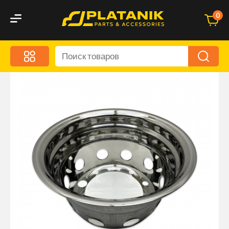
0
Меню
Акционные предложения
Дорожные аксессуары
Дорожная кухня
Автохимия и уход
Оптика и светотехника
Брызговики
Запчасти кузова и зеркала
Малый коммерческий транспорт
Маркировочные знаки и светоотражатели