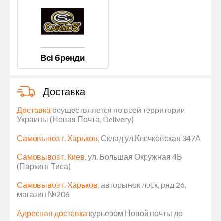
Всі бренди
Доставка
Доставка
осуществляется по всей территории
Украины (Новая Почта, Delivery)
Самовывоз г. Харьков
, Склад ул.Клочковская 347А
Самовывоз г. Киев
, ул. Большая Окружная 4Б
(Паркинг Тиса)
Самовывоз г. Харьков
, авторынок лоск, ряд 26,
магазин №206
Адресная доставка
курьером Новой почты до