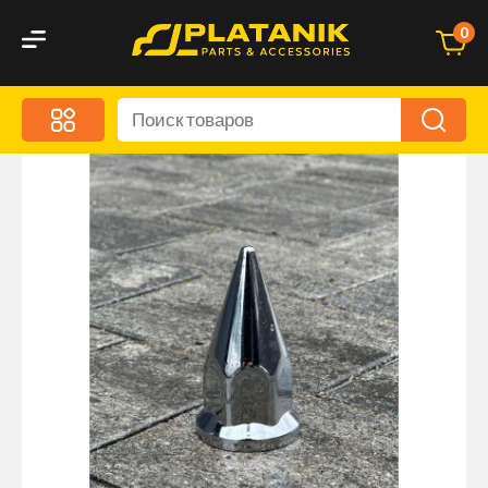
0
Меню
Акционные предложения
Дорожные аксессуары
Дорожная кухня
Автохимия и уход
Оптика и светотехника
Брызговики
Запчасти кузова и зеркала
Малый коммерческий транспорт
Маркировочные знаки и светоотражатели