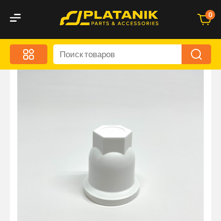
0
Меню
Акционные предложения
Дорожные аксессуары
Дорожная кухня
Автохимия и уход
Оптика и светотехника
Брызговики
Запчасти кузова и зеркала
Малый коммерческий транспорт
Маркировочные знаки и светоотражатели