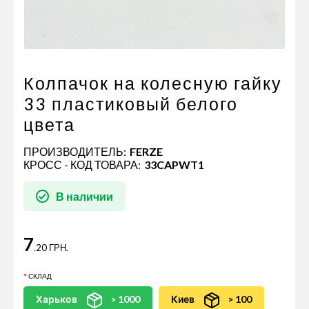
Пневматические соединения
Запчасти
Инструменты
Оснащение прицепов
Колпачок на колесную гайку
Автономное отопление и
33 пластиковый белого
кондиционировани
цвета
Стяжные ремни и тросы
ПРОИЗВОДИТЕЛЬ:
FERZE
КРОСС - КОД ТОВАРА:
33CAPWT1
В наличии
7
.20 ГРН.
СКЛАД
Харьков
> 1000
Киев
> 100