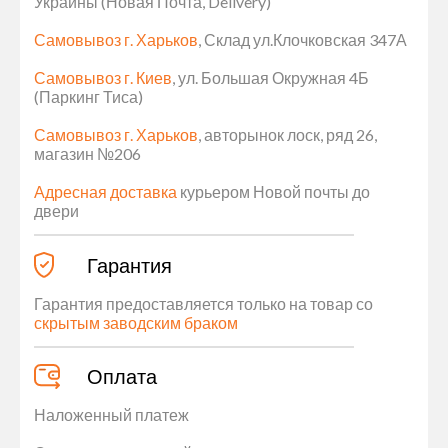
Украины (Новая Почта, Delivery)
Самовывоз г. Харьков
, Склад ул.Клочковская 347А
Самовывоз г. Киев
, ул. Большая Окружная 4Б
(Паркинг Тиса)
Самовывоз г. Харьков
, авторынок лоск, ряд 26,
магазин №206
Адресная доставка
курьером Новой почты до
двери
Гарантия
Гарантия предоставляется только на товар со
скрытым заводским браком
Оплата
Наложенный платеж