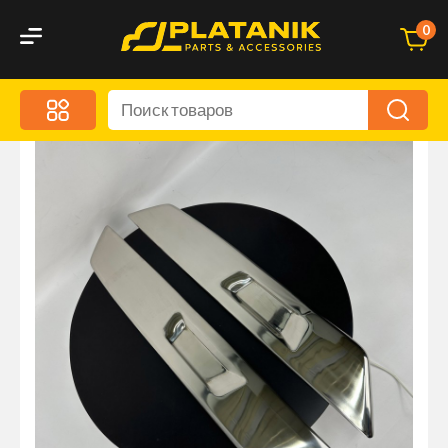
0
Меню
Акционные предложения
Дорожные аксессуары
Дорожная кухня
Автохимия и уход
Оптика и светотехника
Брызговики
Запчасти кузова и зеркала
Малый коммерческий транспорт
Маркировочные знаки и светоотражатели