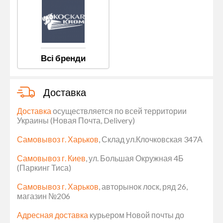
Всі бренди
Доставка
Доставка
осуществляется по всей территории
Украины (Новая Почта, Delivery)
Самовывоз г. Харьков
, Склад ул.Клочковская 347А
Самовывоз г. Киев
, ул. Большая Окружная 4Б
(Паркинг Тиса)
Самовывоз г. Харьков
, авторынок лоск, ряд 26,
магазин №206
Адресная доставка
курьером Новой почты до