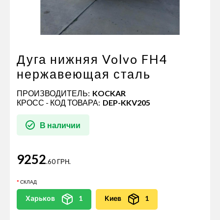
Пневматические соединения
Запчасти
Инструменты
Оснащение прицепов
Дуга нижняя Volvo FH4 ​​
Автономное отопление и
нержавеющая сталь
кондиционировани
ПРОИЗВОДИТЕЛЬ:
KOCKAR
Стяжные ремни и тросы
КРОСС - КОД ТОВАРА:
DEP-KKV205
В наличии
9252
.60 ГРН.
СКЛАД
Харьков
1
Киев
1