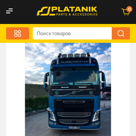
0
Меню
Акционные предложения
Дорожные аксессуары
Дорожная кухня
Автохимия и уход
Оптика и светотехника
Брызговики
Запчасти кузова и зеркала
Малый коммерческий транспорт
Маркировочные знаки и светоотражатели