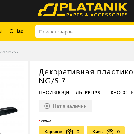
ы
О Нас
NIA NG/S 7
Декоративная пластико
NG/S 7
ПРОИЗВОДИТЕЛЬ:
FELIPS
КРОСС - 
Нет в наличии
СКЛАД
Харьков
0
Киев
0