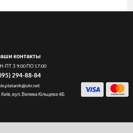
аши контакты
Н-ПТ З 9:00 ПО 17:00
095) 294-88-84
ale.platanik@ukr.net
. Київ, вул. Велика Кільцева 4Б