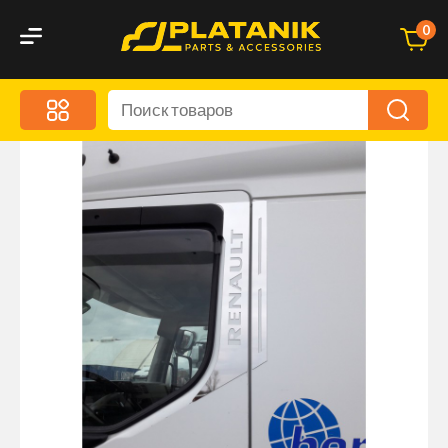
0
Меню
Акционные предложения
Дорожные аксессуары
Дорожная кухня
Автохимия и уход
Оптика и светотехника
Брызговики
Запчасти кузова и зеркала
Малый коммерческий транспорт
Маркировочные знаки и светоотражатели