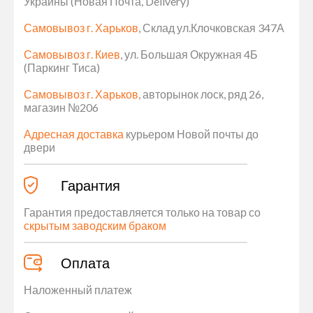
Украины (Новая Почта, Delivery)
Самовывоз г. Харьков
, Склад ул.Клочковская 347А
Самовывоз г. Киев
, ул. Большая Окружная 4Б
(Паркинг Тиса)
Самовывоз г. Харьков
, авторынок лоск, ряд 26,
магазин №206
Адресная доставка
курьером Новой почты до
двери
Гарантия
Гарантия предоставляется только на товар со
скрытым заводским браком
Оплата
Наложенный платеж