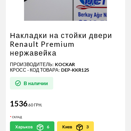
Пневматические соединения
Запчасти
Инструменты
Оснащение прицепов
Накладки на стойки двери
Автономное отопление и
Renault Premium
кондиционировани
нержавейка
Стяжные ремни и тросы
ПРОИЗВОДИТЕЛЬ:
KOCKAR
КРОСС - КОД ТОВАРА:
DEP-KKR125
В наличии
1536
.60 ГРН.
СКЛАД
Харьков
6
Киев
3