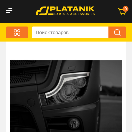
0
Меню
Акционные предложения
Дорожные аксессуары
Дорожная кухня
Автохимия и уход
Оптика и светотехника
Брызговики
Запчасти кузова и зеркала
Малый коммерческий транспорт
Маркировочные знаки и светоотражатели