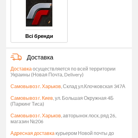
Всі бренди
Доставка
Доставка
осуществляется по всей территории
Украины (Новая Почта, Delivery)
Самовывоз г. Харьков
, Склад ул.Клочковская 347А
Самовывоз г. Киев
, ул. Большая Окружная 4Б
(Паркинг Тиса)
Самовывоз г. Харьков
, авторынок лоск, ряд 26,
магазин №206
Адресная доставка
курьером Новой почты до