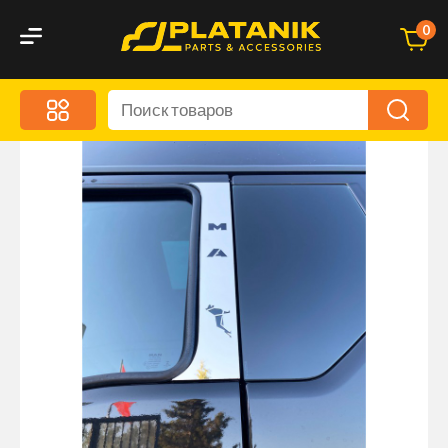
0
Меню
Акционные предложения
Дорожные аксессуары
Дорожная кухня
Автохимия и уход
Оптика и светотехника
Брызговики
Запчасти кузова и зеркала
Малый коммерческий транспорт
Маркировочные знаки и светоотражатели