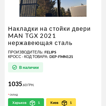
Пневматические соединения
Запчасти
Инструменты
Оснащение прицепов
Накладки на стойки двери
Автономное отопление и
MAN TGX 2021
кондиционировани
нержавеющая сталь
Стяжные ремни и тросы
ПРОИЗВОДИТЕЛЬ:
FELIPS
КРОСС - КОД ТОВАРА:
DEP-FMN121
В наличии
1035
.60 ГРН.
СКЛАД
Харьков
1
Киев
1