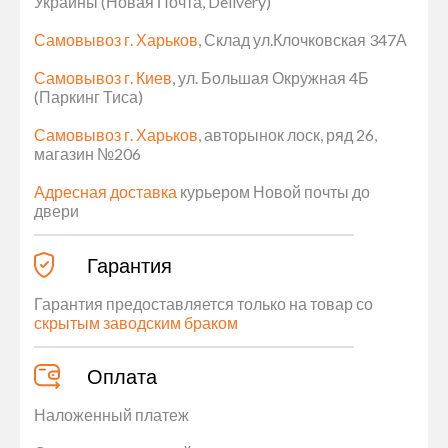
Украины (Новая Почта, Delivery)
Самовывоз г. Харьков
, Склад ул.Клочковская 347А
Самовывоз г. Киев
, ул. Большая Окружная 4Б
(Паркинг Тиса)
Самовывоз г. Харьков
, авторынок лоск, ряд 26,
магазин №206
Адресная доставка
курьером Новой почты до
двери
Гарантия
Гарантия предоставляется только на товар со
скрытым заводским браком
Оплата
Наложенный платеж