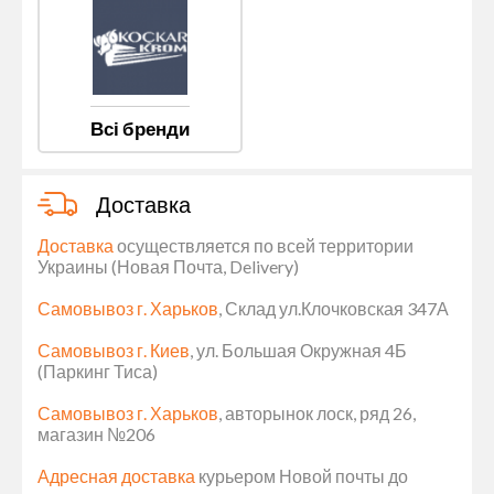
Всі бренди
Доставка
Доставка
осуществляется по всей территории
Украины (Новая Почта, Delivery)
Самовывоз г. Харьков
, Склад ул.Клочковская 347А
Самовывоз г. Киев
, ул. Большая Окружная 4Б
(Паркинг Тиса)
Самовывоз г. Харьков
, авторынок лоск, ряд 26,
магазин №206
Адресная доставка
курьером Новой почты до