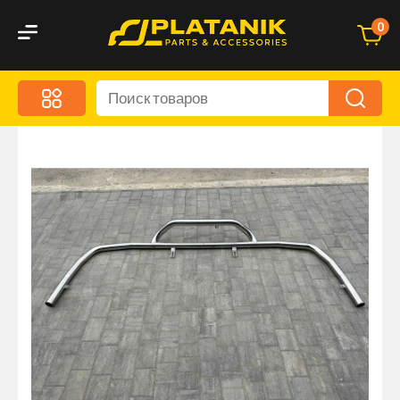
0
Меню
Акционные предложения
Дорожные аксессуары
Дорожная кухня
Автохимия и уход
Оптика и светотехника
Брызговики
Запчасти кузова и зеркала
Малый коммерческий транспорт
Маркировочные знаки и светоотражатели