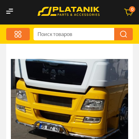
0
Меню
Акционные предложения
Дорожные аксессуары
Дорожная кухня
Автохимия и уход
Оптика и светотехника
Брызговики
Запчасти кузова и зеркала
Малый коммерческий транспорт
Маркировочные знаки и светоотражатели