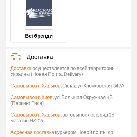
Всі бренди
Доставка
Доставка
осуществляется по всей территории
Украины (Новая Почта, Delivery)
Самовывоз г. Харьков
, Склад ул.Клочковская 347А
Самовывоз г. Киев
, ул. Большая Окружная 4Б
(Паркинг Тиса)
Самовывоз г. Харьков
, авторынок лоск, ряд 26,
магазин №206
Адресная доставка
курьером Новой почты до