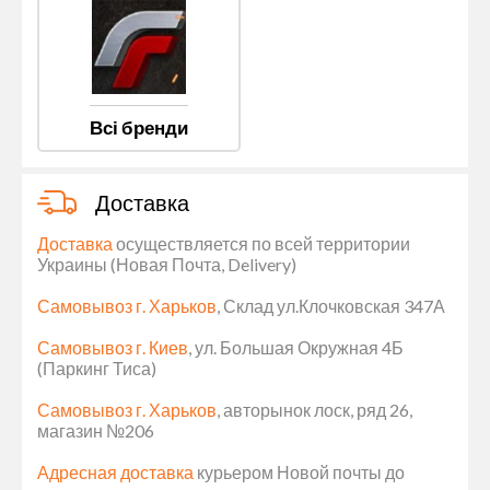
Всі бренди
Доставка
Доставка
осуществляется по всей территории
Украины (Новая Почта, Delivery)
Самовывоз г. Харьков
, Склад ул.Клочковская 347А
Самовывоз г. Киев
, ул. Большая Окружная 4Б
(Паркинг Тиса)
Самовывоз г. Харьков
, авторынок лоск, ряд 26,
магазин №206
Адресная доставка
курьером Новой почты до