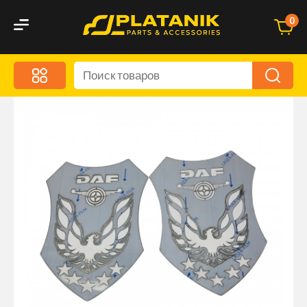
0
Меню
Акционные предложения
Дорожные аксессуары
Дорожная кухня
Автохимия и уход
Оптика и светотехника
Брызговики
Запчасти кузова и зеркала
Малый коммерческий транспорт
Маркировочные знаки и светоотражатели