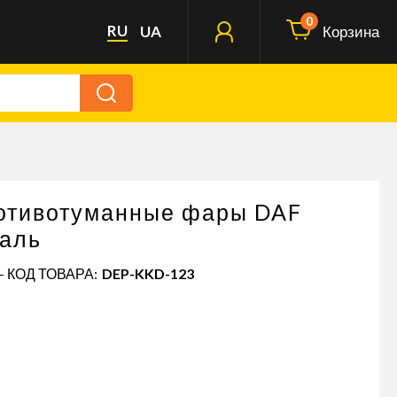
0
RU
UA
Корзина
ротивотуманные фары DAF
аль
- КОД ТОВАРА:
DEP-KKD-123