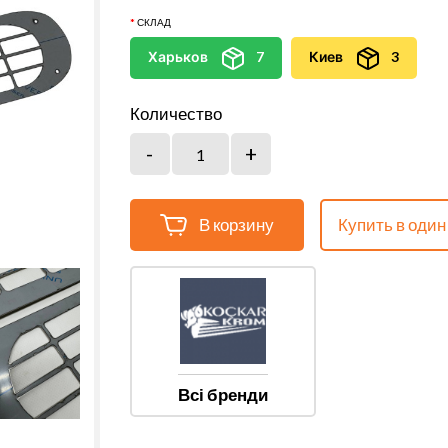
СКЛАД
Харьков
7
Киев
3
Количество
В корзину
Купить в один
Всі бренди