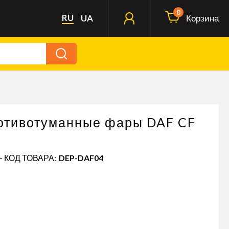
0
RU
UA
Корзина
ротивотуманные фары DAF CF
- КОД ТОВАРА:
DEP-DAF04