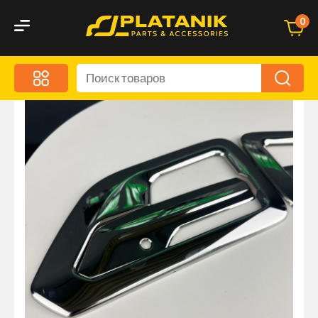
0
Меню
Акционные предложения
Дорожные аксессуары
Дорожная кухня
Автохимия и уход
Оптика и светотехника
Брызговики
Запчасти кузова и зеркала
Малый коммерческий транспорт
Маркировочные знаки и светоотражатели