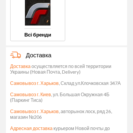
Всі бренди
Доставка
Доставка
осуществляется по всей территории
Украины (Новая Почта, Delivery)
Самовывоз г. Харьков
, Склад ул.Клочковская 347А
Самовывоз г. Киев
, ул. Большая Окружная 4Б
(Паркинг Тиса)
Самовывоз г. Харьков
, авторынок лоск, ряд 26,
магазин №206
Адресная доставка
курьером Новой почты до