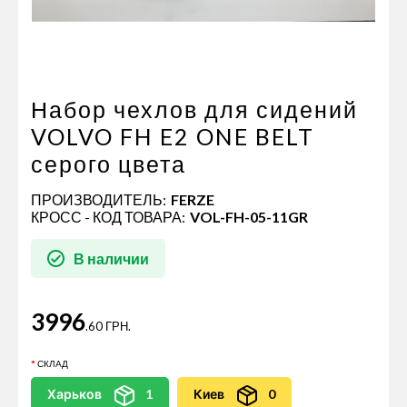
Пневматические соединения
Запчасти
Инструменты
Оснащение прицепов
Набор чехлов для сидений
Автономное отопление и
VOLVO FH E2 ONE BELT
кондиционировани
серого цвета
Стяжные ремни и тросы
ПРОИЗВОДИТЕЛЬ:
FERZE
КРОСС - КОД ТОВАРА:
VOL-FH-05-11GR
В наличии
3996
.60 ГРН.
СКЛАД
Харьков
1
Киев
0