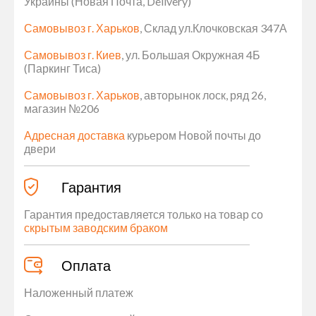
Украины (Новая Почта, Delivery)
Самовывоз г. Харьков
, Склад ул.Клочковская 347А
Самовывоз г. Киев
, ул. Большая Окружная 4Б
(Паркинг Тиса)
Самовывоз г. Харьков
, авторынок лоск, ряд 26,
магазин №206
Адресная доставка
курьером Новой почты до
двери
Гарантия
Гарантия предоставляется только на товар со
скрытым заводским браком
Оплата
Наложенный платеж