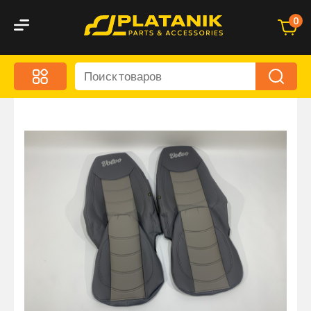
0
Меню
Акционные предложения
Дорожные аксессуары
Дорожная кухня
Автохимия и уход
Оптика и светотехника
Брызговики
Запчасти кузова и зеркала
Малый коммерческий транспорт
Маркировочные знаки и светоотражатели