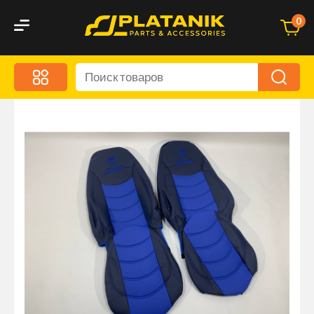
0
Меню
Акционные предложения
Дорожные аксессуары
Дорожная кухня
Автохимия и уход
Оптика и светотехника
Брызговики
Запчасти кузова и зеркала
Малый коммерческий транспорт
Маркировочные знаки и светоотражатели