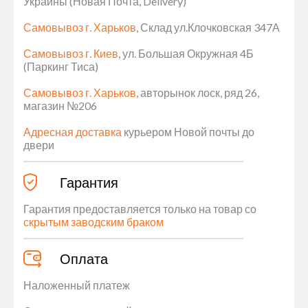
Украины (Новая Почта, Delivery)
Самовывоз г. Харьков
, Склад ул.Клочковская 347А
Самовывоз г. Киев
, ул. Большая Окружная 4Б
(Паркинг Тиса)
Самовывоз г. Харьков
, авторынок лоск, ряд 26,
магазин №206
Адресная доставка
курьером Новой почты до
двери
Гарантия
Гарантия предоставляется только на товар со
скрытым заводским браком
Оплата
Наложенный платеж