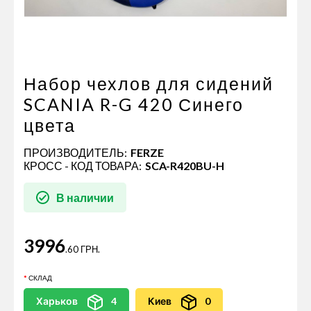
Пневматические соединения
Запчасти
Инструменты
Оснащение прицепов
Набор чехлов для сидений
Автономное отопление и
SCANIA R-G 420 Синего
кондиционировани
цвета
Стяжные ремни и тросы
ПРОИЗВОДИТЕЛЬ:
FERZE
КРОСС - КОД ТОВАРА:
SCA-R420BU-H
В наличии
3996
.60 ГРН.
СКЛАД
Харьков
4
Киев
0