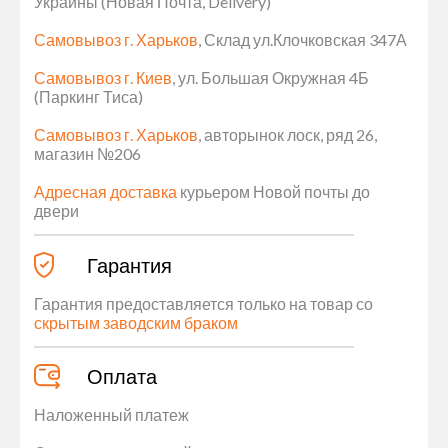
Украины (Новая Почта, Delivery)
Самовывоз г. Харьков
, Склад ул.Клочковская 347А
Самовывоз г. Киев
, ул. Большая Окружная 4Б
(Паркинг Тиса)
Самовывоз г. Харьков
, авторынок лоск, ряд 26,
магазин №206
Адресная доставка
курьером Новой почты до
двери
Гарантия
Гарантия предоставляется только на товар со
скрытым заводским браком
Оплата
Наложенный платеж