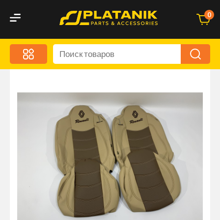
0
Меню
Акционные предложения
Дорожные аксессуары
Дорожная кухня
Автохимия и уход
Оптика и светотехника
Брызговики
Запчасти кузова и зеркала
Малый коммерческий транспорт
Маркировочные знаки и светоотражатели