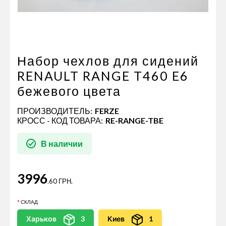
Пневматические соединения
Запчасти
Инструменты
Оснащение прицепов
Набор чехлов для сидений
Автономное отопление и
RENAULT RANGE T460 E6
кондиционировани
бежевого цвета
Стяжные ремни и тросы
ПРОИЗВОДИТЕЛЬ:
FERZE
КРОСС - КОД ТОВАРА:
RE-RANGE-TBE
В наличии
3996
.60 ГРН.
СКЛАД
Харьков
3
Киев
1