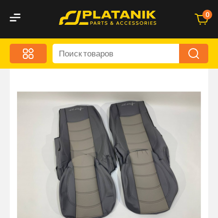
0
Меню
Акционные предложения
Дорожные аксессуары
Дорожная кухня
Автохимия и уход
Оптика и светотехника
Брызговики
Запчасти кузова и зеркала
Малый коммерческий транспорт
Маркировочные знаки и светоотражатели