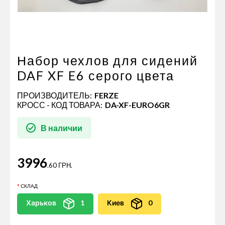
Пневматические соединения
Запчасти
Инструменты
Оснащение прицепов
Набор чехлов для сидений
Автономное отопление и
DAF XF E6 серого цвета
кондиционировани
ПРОИЗВОДИТЕЛЬ:
FERZE
Стяжные ремни и тросы
КРОСС - КОД ТОВАРА:
DA-XF-EURO6GR
В наличии
3996
.60 ГРН.
СКЛАД
Харьков
1
Киев
0