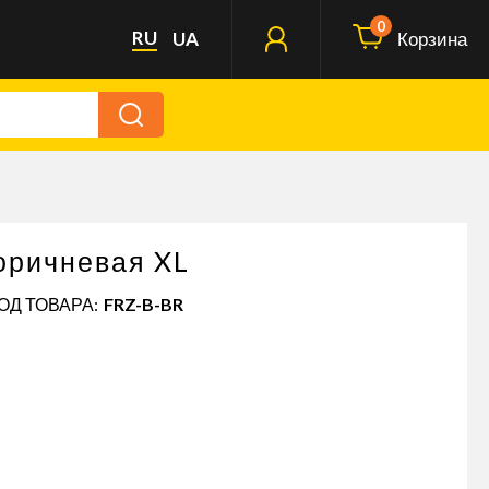
0
RU
UA
Корзина
оричневая XL
КОД ТОВАРА:
FRZ-B-BR