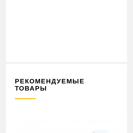
ОСВЕЖИТЕЛЬ ВОЗДУХА ПРОИЗВЕДЕН ИЗ
ВЫСОКОКАЧЕСТВЕННЫХ МАТЕРИАЛОВ, ЧТО ГАРАНТИРУЕТ ЕГО
ДОЛГОВЕЧНОСТЬ И БЕЗОПАСНОСТЬ ДЛЯ ЗДОРОВЬЯ. ОН НЕ
СОДЕРЖИТ ВРЕДНЫХ ХИМИЧЕСКИХ ВЕЩЕСТВ И НЕ ВЫЗЫВАЕТ
АЛЛЕРГИЧЕСКИХ РЕАКЦИЙ. ЖИДКИЙ ОСВЕЖИТЕЛЬ ВОЗДУХА
"ЛИМОН" - ЭТО ПРОСТОЙ И ДОСТУПНЫЙ СПОСОБ СДЕЛАТЬ
ВОЗДУХ В КАБИНЕ ГРУЗОВИКА БОЛЕЕ СВЕЖИМ И ПРИЯТНЫМ
ДЛЯ ВОЖДЕНИЯ. ОН ИДЕАЛЬНО ПОДХОДИТ ДЛЯ ДЛИТЕЛЬНЫХ
ПОЕЗДОК И ПОМОЖЕТ СДЕЛАТЬ ИХ БОЛЕЕ КОМФОРТНЫМИ И
ПРИЯТНЫМИ.
РЕКОМЕНДУЕМЫЕ
ТОВАРЫ