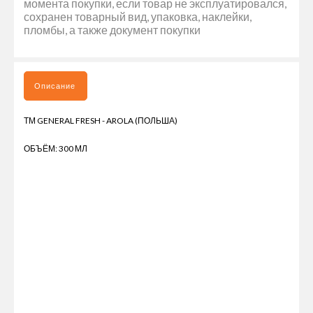
момента покупки, если товар не эксплуатировался,
сохранен товарный вид, упаковка, наклейки,
пломбы, а также документ покупки
Описание
ТМ GENERAL FRESH - AROLA (ПОЛЬША)
ОБЪЁМ: 300 МЛ
ЖИДКИЙ ОСВЕЖИТЕЛЬ ВОЗДУХА "ЛИМОН" - ЭТО ОТЛИЧНЫЙ
СПОСОБ ОСВЕЖИТЬ ВОЗДУХ В КАБИНЕ ГРУЗОВОГО
АВТОМОБИЛЯ ИЛИ ПРИЦЕПНОЙ ТЕХНИКИ. ОН БЫСТРО И
ЭФФЕКТИВНО УСТРАНЯЕТ НЕПРИЯТНЫЕ ЗАПАХИ, ОСТАВЛЯЯ
СВЕЖИЙ АРОМАТ ЛИМОНА. ОСВЕЖИТЕЛЬ ВОЗДУХА "ЛИМОН"
ИМЕЕТ УДОБНУЮ ФОРМУ И ЛЕГКО КРЕПИТСЯ НА
ВЕНТИЛЯЦИОННУЮ РЕШЕТКУ. ЕГО МОЖНО ИСПОЛЬЗОВАТЬ
КАК ВО ВРЕМЯ ДВИЖЕНИЯ, ТАК И В СОСТОЯНИИ ПОКОЯ. ЭТОТ