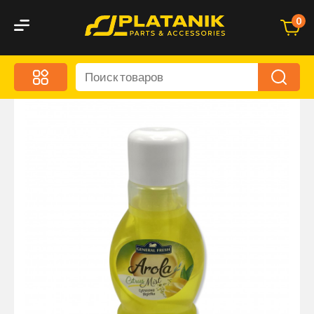
0
Меню
Акционные предложения
Дорожные аксессуары
Дорожная кухня
Автохимия и уход
Оптика и светотехника
Брызговики
Запчасти кузова и зеркала
Малый коммерческий транспорт
Маркировочные знаки и светоотражатели