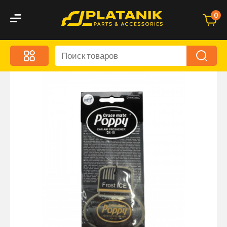
0
Меню
Акционные предложения
Дорожные аксессуары
Дорожная кухня
Автохимия и уход
Оптика и светотехника
Брызговики
Запчасти кузова и зеркала
Малый коммерческий транспорт
Маркировочные знаки и светоотражатели