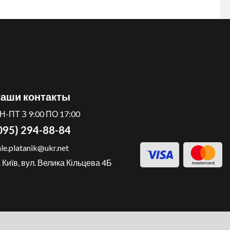
аши контакты
Н-ПТ З 9:00 ПО 17:00
095) 294-88-84
ale.platanik@ukr.net
. Київ, вул. Велика Кільцева 4Б