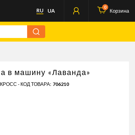
0
RU
UA
Корзина
а в машину «Лаванда»
КРОСС - КОД ТОВАРА:
706210