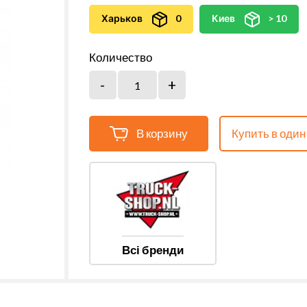
Харьков
0
Киев
> 10
Количество
В корзину
Купить в один
Всі бренди