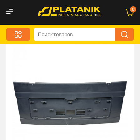
0
Меню
Акционные предложения
Дорожные аксессуары
Дорожная кухня
Автохимия и уход
Оптика и светотехника
Брызговики
Запчасти кузова и зеркала
Малый коммерческий транспорт
Маркировочные знаки и светоотражатели