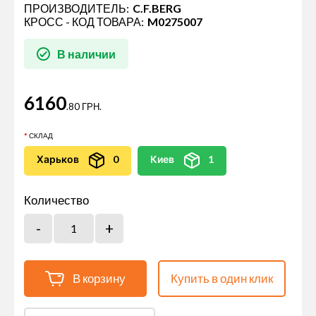
ПРОИЗВОДИТЕЛЬ:
C.F.BERG
КРОСС - КОД ТОВАРА:
M0275007
В наличии
6160
.80 ГРН.
СКЛАД
Харьков
0
Киев
1
Количество
В корзину
Купить в один клик