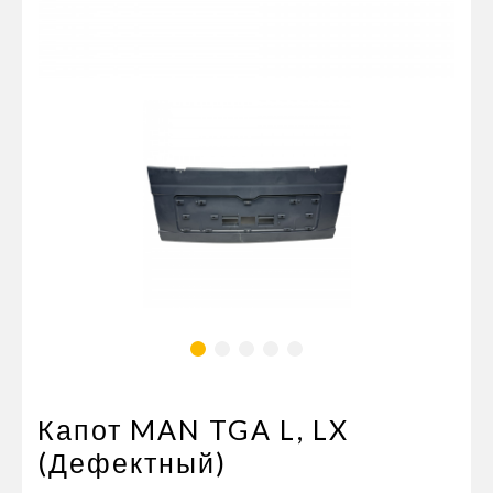
Пневматические соединения
Запчасти
Инструменты
Оснащение прицепов
Автономное отопление и
кондиционировани
Стяжные ремни и тросы
Капот MAN TGA L, LX
(Дефектный)