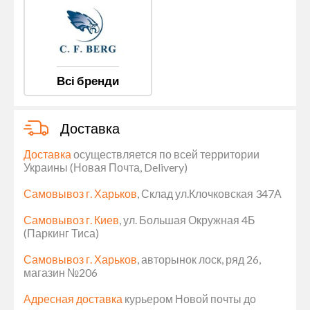
Всі бренди
Доставка
Доставка
осуществляется по всей территории
Украины (Новая Почта, Delivery)
Самовывоз г. Харьков
, Склад ул.Клочковская 347А
Самовывоз г. Киев
, ул. Большая Окружная 4Б
(Паркинг Тиса)
Самовывоз г. Харьков
, авторынок лоск, ряд 26,
магазин №206
Адресная доставка
курьером Новой почты до