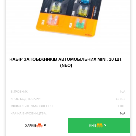
НАБІР ЗАПОБІЖНИКІВ АВТОМОБІЛЬНИХ MINI, 10 ШТ.
(NEO)
ВИРОБНИК:
N/A
КРОС-КОД ТОВАРУ:
11-992
МІНІМАЛЬНЕ ЗАМОВЛЕННЯ:
1 ШТ.
КРАЇНА ВИРОБНИЦТВА:
N/A
0
5
ХАРКІВ
КИЇВ