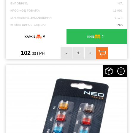
ВИРОБНИК:
N/A
КРОС-КОД ТОВАРУ:
11-991
МІНІМАЛЬНЕ ЗАМОВЛЕННЯ:
1 ШТ.
КРАЇНА ВИРОБНИЦТВА:
N/A
0
5
ХАРКІВ
КИЇВ
102
-
+
.00 ГРН.