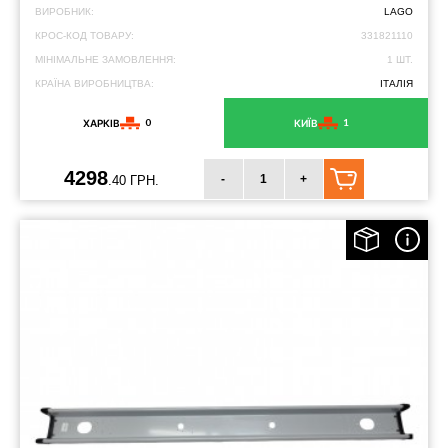
ВИРОБНИК:
LAGO
КРОС-КОД ТОВАРУ:
331821110
МІНІМАЛЬНЕ ЗАМОВЛЕННЯ:
1 ШТ.
КРАЇНА ВИРОБНИЦТВА:
ІТАЛІЯ
0
1
ХАРКІВ
КИЇВ
4298
-
+
.40 ГРН.