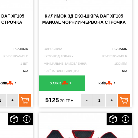
 DAF XF105
КИЛИМОК 3Д ЕКО-ШКІРА DAF XF105
 СТРОЧКА
MANUAL ЧОРНИЙ-ЧЕРВОНА СТРОЧКА
PLATANIK
ВИРОБНИК:
PLATANIK
K3-DF105-M-BLB
КРОС-КОД ТОВАРУ:
K3-DF105-M-BLR
1 ШТ.
МІНІМАЛЬНЕ ЗАМОВЛЕННЯ:
1КОМПЛ
N/A
КРАЇНА ВИРОБНИЦТВА:
N/A
1
1
1
КИЇВ
ХАРКІВ
КИЇВ
5125
+
-
+
.20 ГРН.