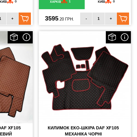
0
1
0
КИЇВ
ХАРКІВ
КИЇВ
3595
+
-
+
.20 ГРН.
AF XF105
КИЛИМОК ЕКО-ШКІРА DAF XF105
НЕВИЙ
МЕХАНІКА ЧОРНІ