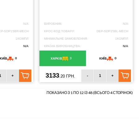
N/A
ВИРОБНИК:
N/A
EP-SDP15BR-MECH
КРОС-КОД ТОВАРУ:
DEP-SDP15BL-MECH
1КОМПЛ
МІНІМАЛЬНЕ ЗАМОВЛЕННЯ:
1КОМПЛ
N/A
КРАЇНА ВИРОБНИЦТВА:
N/A
0
3
0
КИЇВ
ХАРКІВ
КИЇВ
3133
+
-
+
.20 ГРН.
ПОКАЗАНО З 1 ПО 12 ІЗ 48 (ВСЬОГО 4 СТОРІНОК)