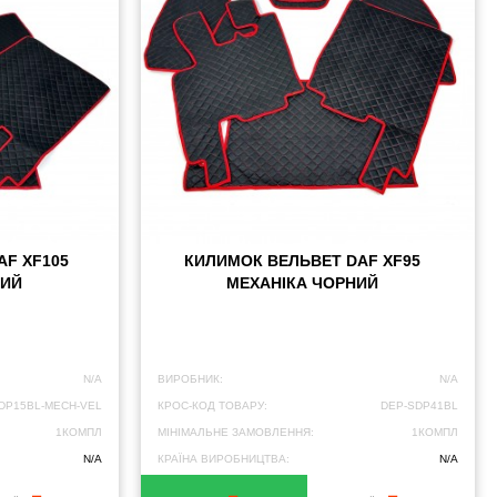
AF XF105
КИЛИМОК ВЕЛЬВЕТ DAF XF95
НИЙ
МЕХАНІКА ЧОРНИЙ
N/A
ВИРОБНИК:
N/A
DP15BL-MECH-VEL
КРОС-КОД ТОВАРУ:
DEP-SDP41BL
1КОМПЛ
МІНІМАЛЬНЕ ЗАМОВЛЕННЯ:
1КОМПЛ
N/A
КРАЇНА ВИРОБНИЦТВА:
N/A