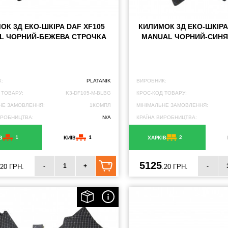
ОК 3Д ЕКО-ШКІРА DAF XF105
КИЛИМОК 3Д ЕКО-ШКІРА
L ЧОРНИЙ-БЕЖЕВА СТРОЧКА
MANUAL ЧОРНИЙ-СИНЯ
:
PLATANIK
ВИРОБНИК:
 ТОВАРУ:
K3-DF105-M-BLBG
КРОС-КОД ТОВАРУ:
НЕ ЗАМОВЛЕННЯ:
1КОМПЛ
МІНІМАЛЬНЕ ЗАМОВЛЕННЯ:
ИРОБНИЦТВА:
N/A
КРАЇНА ВИРОБНИЦТВА:
1
1
2
В
КИЇВ
ХАРКІВ
5125
-
+
-
.20 ГРН.
.20 ГРН.