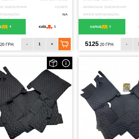
НЕ ЗАМОВЛЕННЯ:
1КОМПЛ
МІНІМАЛЬНЕ ЗАМОВЛЕННЯ:
ИРОБНИЦТВА:
N/A
КРАЇНА ВИРОБНИЦТВА:
4
1
5
В
КИЇВ
ХАРКІВ
5125
-
+
-
.20 ГРН.
.20 ГРН.