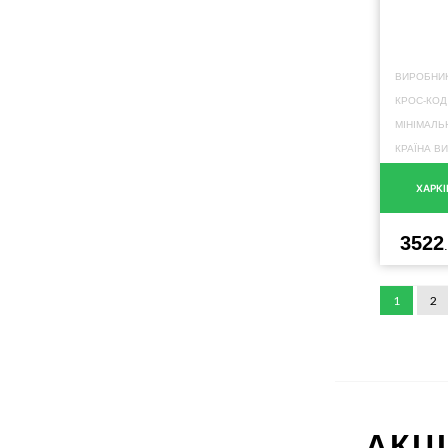
ВИРОБНИК
КРОС-КОД
МІНІМАЛЬ
КРАЇНА В
ХАРКІ
3522
1
2
АКЦ