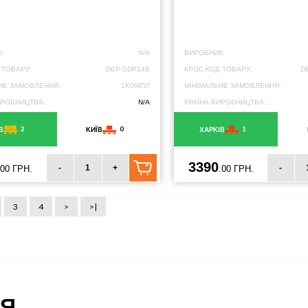
:
N/A
ВИРОБНИК:
 ТОВАРУ:
DEP-SDP14B
КРОС-КОД ТОВАРУ:
D
НЕ ЗАМОВЛЕННЯ:
1КОМПЛ
МІНІМАЛЬНЕ ЗАМОВЛЕННЯ:
ИРОБНИЦТВА:
N/A
КРАЇНА ВИРОБНИЦТВА:
2
0
1
В
КИЇВ
ХАРКІВ
3390
-
+
-
.00 ГРН.
.00 ГРН.
3
4
>
>|
ІЯ