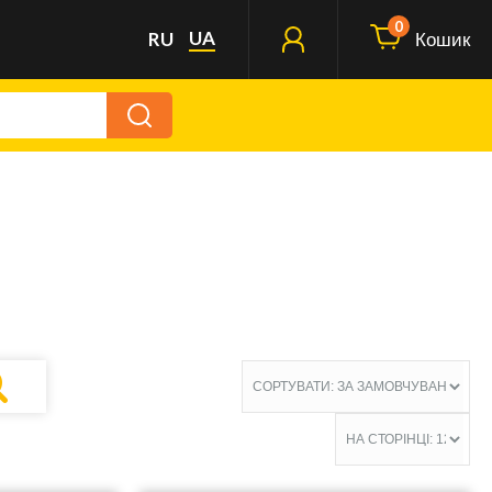
0
UA
RU
Кошик