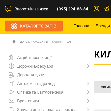
Зворотній зв'язок
(095) 294-88-84
Головна
Бренди
КАТАЛОГ ТОВАРІВ
ДОРОЖНІ АКСЕСУАРИ
КИЛИМИ
DAF
КИ
Акційні пропозиції
Дорожні аксесуари
Дорожня кухня
Автохімія та догляд
ФІЛЬТ
Оптика та Світлотехніка
Бризговики
Запчастини кузова та дзеркала