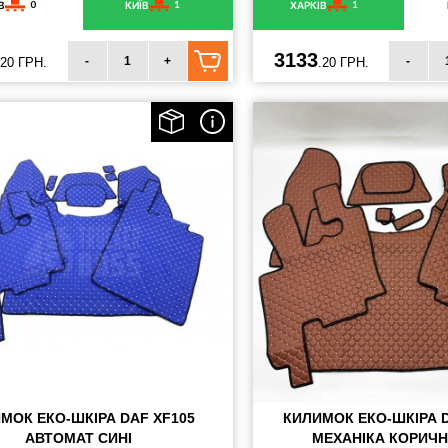
0
1
1
В
КИЇВ
ХАРКІВ
3133
-
+
-
.20 ГРН.
.20 ГРН.
МОК ЕКО-ШКІРА DAF XF105
КИЛИМОК ЕКО-ШКІРА D
АВТОМАТ СИНІ
МЕХАНІКА КОРИЧ