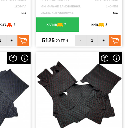
1КОМПЛ
МІНІМАЛЬНЕ ЗАМОВЛЕННЯ:
1КОМПЛ
N/A
КРАЇНА ВИРОБНИЦТВА:
N/A
1
7
2
КИЇВ
ХАРКІВ
КИЇВ
5125
+
-
+
.20 ГРН.