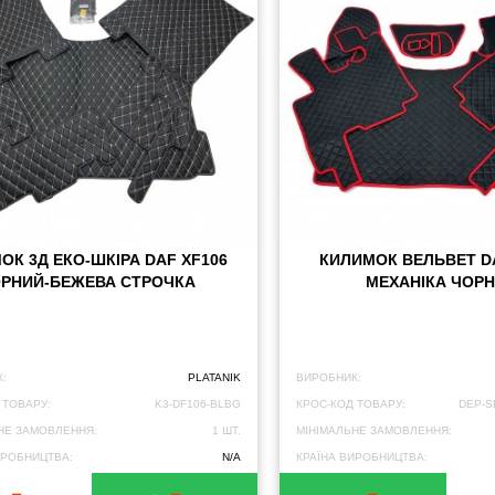
ОК 3Д ЕКО-ШКІРА DAF XF106
КИЛИМОК ВЕЛЬВЕТ D
РНИЙ-БЕЖЕВА СТРОЧКА
МЕХАНІКА ЧОР
:
PLATANIK
ВИРОБНИК:
 ТОВАРУ:
K3-DF106-BLBG
КРОС-КОД ТОВАРУ:
DEP-S
НЕ ЗАМОВЛЕННЯ:
1 ШТ.
МІНІМАЛЬНЕ ЗАМОВЛЕННЯ:
ИРОБНИЦТВА:
N/A
КРАЇНА ВИРОБНИЦТВА: