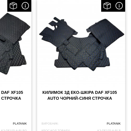
 DAF XF105
КИЛИМОК 3Д ЕКО-ШКІРА DAF XF105
 СТРОЧКА
AUTO ЧОРНИЙ-СИНЯ СТРОЧКА
PLATANIK
ВИРОБНИК:
PLATANIK
K3-DF105-A-BLBG
КРОС-КОД ТОВАРУ:
K3-DF105-A-BLB