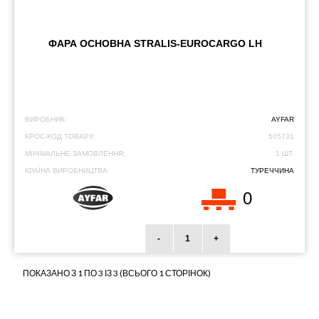
ФАРА ОСНОВНА STRALIS-EUROCARGO LH
ВИРОБНИК:
AYFAR
КРОС-КОД ТОВАРУ:
505731
МІНІМАЛЬНЕ ЗАМОВЛЕННЯ:
1 ШТ.
КРАЇНА ВИРОБНИЦТВА:
ТУРЕЧЧИНА
0
-
+
ПОКАЗАНО З 1 ПО 3 ІЗ 3 (ВСЬОГО 1 СТОРІНОК)