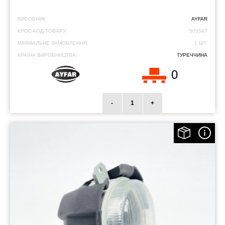
ВИРОБНИК:
AYFAR
КРОС-КОД ТОВАРУ:
505547
МІНІМАЛЬНЕ ЗАМОВЛЕННЯ:
1 ШТ.
КРАЇНА ВИРОБНИЦТВА:
ТУРЕЧЧИНА
0
-
+