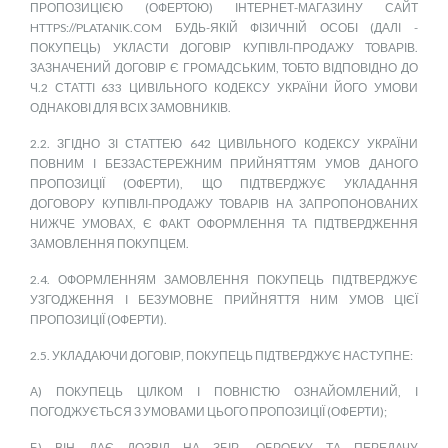
ПРОПОЗИЦІЄЮ (ОФЕРТОЮ) ІНТЕРНЕТ-МАГАЗИНУ САЙТ
HTTPS://PLATANIK.COM БУДЬ-ЯКІЙ ФІЗИЧНІЙ ОСОБІ (ДАЛІ -
ПОКУПЕЦЬ) УКЛАСТИ ДОГОВІР КУПІВЛІ-ПРОДАЖУ ТОВАРІВ.
ЗАЗНАЧЕНИЙ ДОГОВІР Є ГРОМАДСЬКИМ, ТОБТО ВІДПОВІДНО ДО
Ч.2 СТАТТІ 633 ЦИВІЛЬНОГО КОДЕКСУ УКРАЇНИ ЙОГО УМОВИ
ОДНАКОВІ ДЛЯ ВСІХ ЗАМОВНИКІВ.
2.2. ЗГІДНО ЗІ СТАТТЕЮ 642 ЦИВІЛЬНОГО КОДЕКСУ УКРАЇНИ
ПОВНИМ І БЕЗЗАСТЕРЕЖНИМ ПРИЙНЯТТЯМ УМОВ ДАНОГО
ПРОПОЗИЦІЇ (ОФЕРТИ), ЩО ПІДТВЕРДЖУЄ УКЛАДАННЯ
ДОГОВОРУ КУПІВЛІ-ПРОДАЖУ ТОВАРІВ НА ЗАПРОПОНОВАНИХ
НИЖЧЕ УМОВАХ, Є ФАКТ ОФОРМЛЕННЯ ТА ПІДТВЕРДЖЕННЯ
ЗАМОВЛЕННЯ ПОКУПЦЕМ.
2.4. ОФОРМЛЕННЯМ ЗАМОВЛЕННЯ ПОКУПЕЦЬ ПІДТВЕРДЖУЄ
УЗГОДЖЕННЯ І БЕЗУМОВНЕ ПРИЙНЯТТЯ НИМ УМОВ ЦІЄЇ
ПРОПОЗИЦІЇ (ОФЕРТИ).
2.5. УКЛАДАЮЧИ ДОГОВІР, ПОКУПЕЦЬ ПІДТВЕРДЖУЄ НАСТУПНЕ:
А) ПОКУПЕЦЬ ЦІЛКОМ І ПОВНІСТЮ ОЗНАЙОМЛЕНИЙ, І
ПОГОДЖУЄТЬСЯ З УМОВАМИ ЦЬОГО ПРОПОЗИЦІЇ (ОФЕРТИ);
Б) ВІН ДАЄ ДОЗВІЛ НА ЗБІР, ОБРОБКУ ТА ПЕРЕДАЧУ