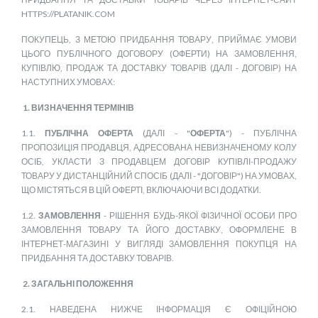
Пневматичні з'єднання
HTTPS://PLATANIK.COM
Запчастини
ПОКУПЕЦЬ, З МЕТОЮ ПРИДБАННЯ ТОВАРУ, ПРИЙМАЄ УМОВИ
Інструменти
ЦЬОГО ПУБЛІЧНОГО ДОГОВОРУ (ОФЕРТИ) НА ЗАМОВЛЕННЯ,
КУПІВЛЮ, ПРОДАЖ ТА ДОСТАВКУ ТОВАРІВ (ДАЛІ - ДОГОВІР) НА
Оснащення причепів
НАСТУПНИХ УМОВАХ:
Автономне опалення та кондиціонування
1. ВИЗНАЧЕННЯ ТЕРМІНІВ
Стяжні ремені та троси
1.1.
ПУБЛІЧНА ОФЕРТА
(ДАЛІ - "
ОФЕРТА
") - ПУБЛІЧНА
ПРОПОЗИЦІЯ ПРОДАВЦЯ, АДРЕСОВАНА НЕВИЗНАЧЕНОМУ КОЛУ
ОСІБ, УКЛАСТИ З ПРОДАВЦЕМ ДОГОВІР КУПІВЛІ-ПРОДАЖУ
ТОВАРУ У ДИСТАНЦІЙНИЙ СПОСІБ (ДАЛІ - "ДОГОВІР") НА УМОВАХ,
ЩО МІСТЯТЬСЯ В ЦІЙ ОФЕРТІ, ВКЛЮЧАЮЧИ ВСІ ДОДАТКИ.
1.2.
ЗАМОВЛЕННЯ
- РІШЕННЯ БУДЬ-ЯКОЇ ФІЗИЧНОЇ ОСОБИ ПРО
ЗАМОВЛЕННЯ ТОВАРУ ТА ЙОГО ДОСТАВКУ, ОФОРМЛЕНЕ В
ІНТЕРНЕТ-МАГАЗИНІ У ВИГЛЯДІ ЗАМОВЛЕННЯ ПОКУПЦЯ НА
ПРИДБАННЯ ТА ДОСТАВКУ ТОВАРІВ.
2. ЗАГАЛЬНІ ПОЛОЖЕННЯ
2.1. НАВЕДЕНА НИЖЧЕ ІНФОРМАЦІЯ Є ОФІЦІЙНОЮ