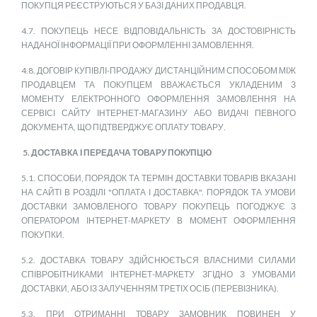
ПОКУПЦЯ РЕЄСТРУЮТЬСЯ У БАЗІ ДАНИХ ПРОДАВЦЯ.
4.7. ПОКУПЕЦЬ НЕСЕ ВІДПОВІДАЛЬНІСТЬ ЗА ДОСТОВІРНІСТЬ
НАДАНОЇ ІНФОРМАЦІЇ ПРИ ОФОРМЛЕННІ ЗАМОВЛЕННЯ.
4.8. ДОГОВІР КУПІВЛІ-ПРОДАЖУ ДИСТАНЦІЙНИМ СПОСОБОМ МІЖ
ПРОДАВЦЕМ ТА ПОКУПЦЕМ ВВАЖАЄТЬСЯ УКЛАДЕНИМ З
МОМЕНТУ ЕЛЕКТРОННОГО ОФОРМЛЕННЯ ЗАМОВЛЕННЯ НА
СЕРВІСІ САЙТУ ІНТЕРНЕТ-МАГАЗИНУ АБО ВИДАЧІ ПЕВНОГО
ДОКУМЕНТА, ЩО ПІДТВЕРДЖУЄ ОПЛАТУ ТОВАРУ.
5. ДОСТАВКА І ПЕРЕДАЧА ТОВАРУ ПОКУПЦЮ
5.1. СПОСОБИ, ПОРЯДОК ТА ТЕРМІН ДОСТАВКИ ТОВАРІВ ВКАЗАНІ
НА САЙТІ В РОЗДІЛІ "ОПЛАТА І ДОСТАВКА
". ПОРЯДОК ТА УМОВИ
ДОСТАВКИ ЗАМОВЛЕНОГО ТОВАРУ ПОКУПЕЦЬ ПОГОДЖУЄ З
ОПЕРАТОРОМ ІНТЕРНЕТ-МАРКЕТУ В МОМЕНТ ОФОРМЛЕННЯ
ПОКУПКИ.
5.2. ДОСТАВКА ТОВАРУ ЗДІЙСНЮЄТЬСЯ ВЛАСНИМИ СИЛАМИ
СПІВРОБІТНИКАМИ ІНТЕРНЕТ-МАРКЕТУ ЗГІДНО З УМОВАМИ
ДОСТАВКИ, АБО ІЗ ЗАЛУЧЕННЯМ ТРЕТІХ ОСІБ (ПЕРЕВІЗНИКА).
5.3. ПРИ ОТРИМАННІ ТОВАРУ ЗАМОВНИК ПОВИНЕН У