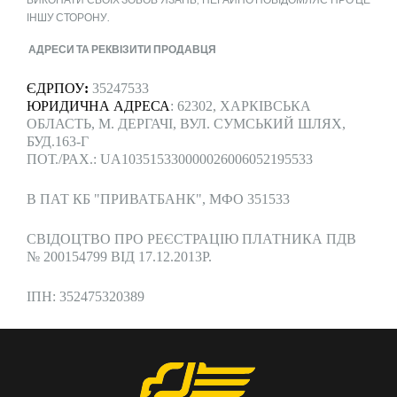
ІНШУ СТОРОНУ.
АДРЕСИ ТА РЕКВІЗИТИ ПРОДАВЦЯ
ЄДРПОУ
:
35247533
ЮРИДИЧНА АДРЕСА
: 62302, ХАРКІВСЬКА
ОБЛАСТЬ, М. ДЕРГАЧІ, ВУЛ. СУМСЬКИЙ ШЛЯХ,
БУД.163-Г
ПОТ./РАХ.: UA103515330000026006052195533
В ПАТ КБ "ПРИВАТБАНК", МФО 351533
СВІДОЦТВО ПРО РЕЄСТРАЦІЮ ПЛАТНИКА ПДВ
№ 200154799 ВІД 17.12.2013Р.
ІПН: 352475320389