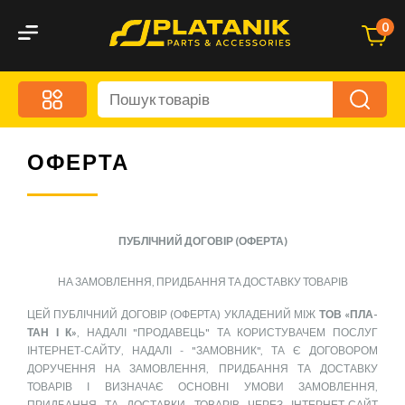
0
Меню
Акційні пропозиції
Дорожні аксесуари
ОФЕРТА
Дорожня кухня
Автохімія та догляд
ПУБЛІЧНИЙ ДОГОВІР (ОФЕРТА)
Оптика та Світлотехніка
Бризговики
НА ЗАМОВЛЕННЯ, ПРИДБАННЯ ТА ДОСТАВКУ ТОВАРІВ
Запчастини кузова та дзеркала
ЦЕЙ ПУБЛІЧНИЙ ДОГОВІР (ОФЕРТА) УКЛАДЕНИЙ МІЖ
ТОВ «ПЛА-
ТАН І К»
, НАДАЛІ "ПРОДАВЕЦЬ" ТА КОРИСТУВАЧЕМ ПОСЛУГ
Малий комерційний транспорт
ІНТЕРНЕТ-САЙТУ, НАДАЛІ - "ЗАМОВНИК", ТА Є ДОГОВОРОМ
ДОРУЧЕННЯ НА ЗАМОВЛЕННЯ, ПРИДБАННЯ ТА ДОСТАВКУ
Маркувальні знаки та світловідбивачі
ТОВАРІВ І ВИЗНАЧАЄ ОСНОВНІ УМОВИ ЗАМОВЛЕННЯ,
ПРИДБАННЯ ТА ДОСТАВКИ ТОВАРІВ ЧЕРЕЗ ІНТЕРНЕТ-САЙТ