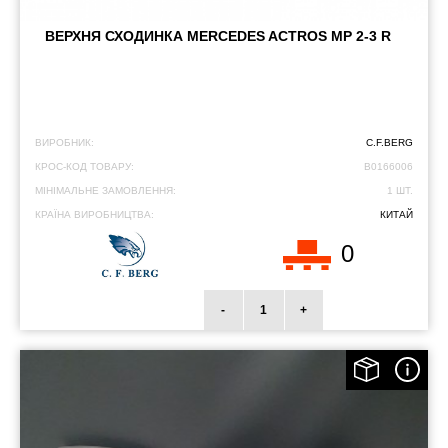
ВЕРХНЯ СХОДИНКА MERCEDES ACTROS MP 2-3 R
ВИРОБНИК:
C.F.BERG
КРОС-КОД ТОВАРУ:
B0166006
МІНІМАЛЬНЕ ЗАМОВЛЕННЯ:
1 ШТ.
КРАЇНА ВИРОБНИЦТВА:
КИТАЙ
0
-
+