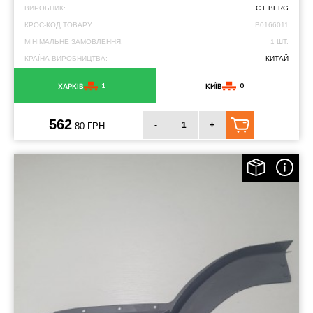
ВИРОБНИК:
C.F.BERG
КРОС-КОД ТОВАРУ:
B0166011
МІНІМАЛЬНЕ ЗАМОВЛЕННЯ:
1 ШТ.
КРАЇНА ВИРОБНИЦТВА:
КИТАЙ
1
0
ХАРКІВ
КИЇВ
562
-
+
.80 ГРН.