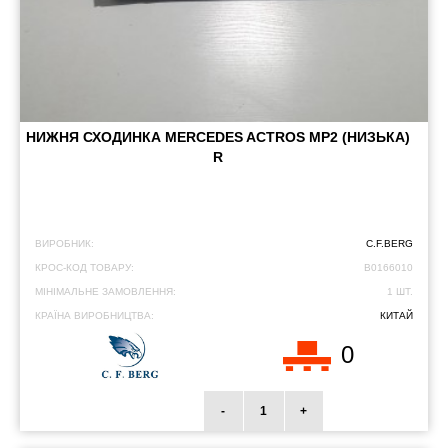
НИЖНЯ СХОДИНКА MERCEDES ACTROS MP2 (НИЗЬКА)
R
ВИРОБНИК:
C.F.BERG
КРОС-КОД ТОВАРУ:
B0166010
МІНІМАЛЬНЕ ЗАМОВЛЕННЯ:
1 ШТ.
КРАЇНА ВИРОБНИЦТВА:
КИТАЙ
0
-
+