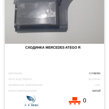
CХОДИНКА MERCEDES ATEGO R
ВИРОБНИК:
C.F.BERG
КРОС-КОД ТОВАРУ:
B0166048
МІНІМАЛЬНЕ ЗАМОВЛЕННЯ:
1 ШТ.
КРАЇНА ВИРОБНИЦТВА:
КИТАЙ
0