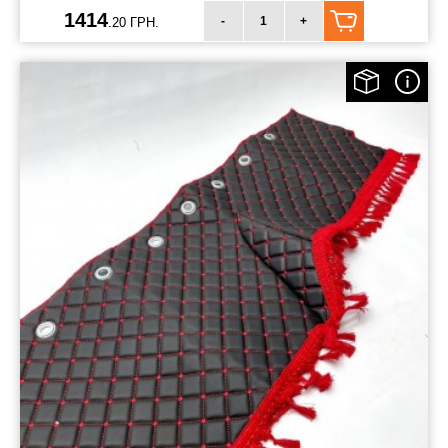
1414
-
+
.20 ГРН.