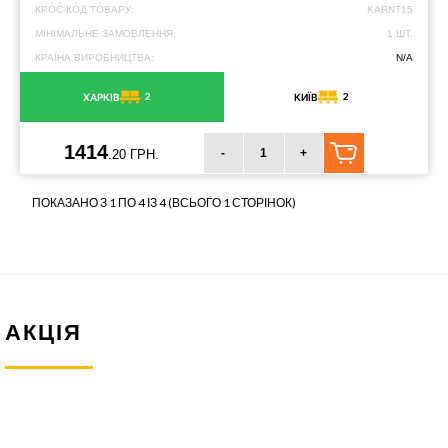
КРОС-КОД ТОВАРУ:
KARNT15
МІНІМАЛЬНЕ ЗАМОВЛЕННЯ:
1 ШТ.
КРАЇНА ВИРОБНИЦТВА:
N/A
2
2
ХАРКІВ
КИЇВ
1414
-
+
.20 ГРН.
ПОКАЗАНО З 1 ПО 4 ІЗ 4 (ВСЬОГО 1 СТОРІНОК)
АКЦІЯ