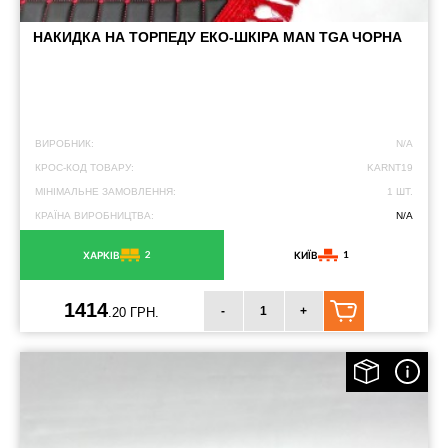
НАКИДКА НА ТОРПЕДУ ЕКО-ШКІРА MAN TGA ЧОРНА
ВИРОБНИК:
N/A
КРОС-КОД ТОВАРУ:
KARNT19
МІНІМАЛЬНЕ ЗАМОВЛЕННЯ:
1 ШТ.
КРАЇНА ВИРОБНИЦТВА:
N/A
2
1
ХАРКІВ
КИЇВ
1414
-
+
.20 ГРН.