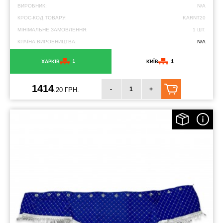
ВИРОБНИК:
N/A
КРОС-КОД ТОВАРУ:
KARNT20
МІНІМАЛЬНЕ ЗАМОВЛЕННЯ:
1 ШТ.
КРАЇНА ВИРОБНИЦТВА:
N/A
1
1
ХАРКІВ
КИЇВ
1414
-
+
.20 ГРН.