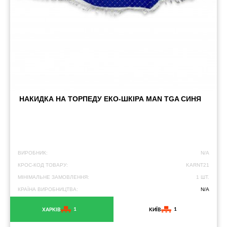
НАКИДКА НА ТОРПЕДУ ЕКО-ШКІРА MAN TGA СИНЯ
ВИРОБНИК:
N/A
КРОС-КОД ТОВАРУ:
KARNT21
МІНІМАЛЬНЕ ЗАМОВЛЕННЯ:
1 ШТ.
КРАЇНА ВИРОБНИЦТВА:
N/A
1
1
ХАРКІВ
КИЇВ