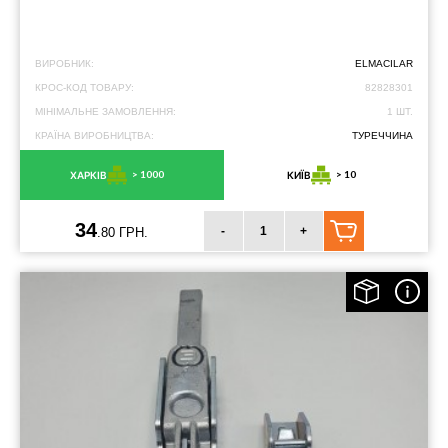
ВИРОБНИК:
ELMACILAR
КРОС-КОД ТОВАРУ:
82828301
МІНІМАЛЬНЕ ЗАМОВЛЕННЯ:
1 ШТ.
КРАЇНА ВИРОБНИЦТВА:
ТУРЕЧЧИНА
> 1000
> 10
ХАРКІВ
КИЇВ
34
-
+
.80 ГРН.