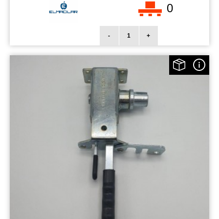
0
-
+