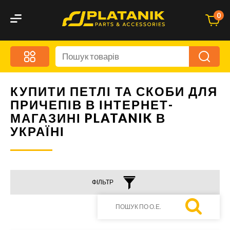
0
Меню
Акційні пропозиції
Дорожні аксесуари
КУПИТИ ПЕТЛІ ТА СКОБИ ДЛЯ
ПРИЧЕПІВ В ІНТЕРНЕТ-
Дорожня кухня
МАГАЗИНІ PLATANIK В
Автохімія та догляд
УКРАЇНІ
Оптика та Світлотехніка
Бризговики
Запчастини кузова та дзеркала
ФІЛЬТР
Малий комерційний транспорт
Маркувальні знаки та світловідбивачі