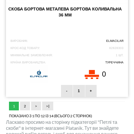
СКОБА БОРТОВА МЕТАЛЕВА БОРТОВА КОЛИВАЛЬНА
36 ММ
ВИРОБНИК:
ELMACILAR
КРОС-КОД ТОВАРУ:
82828303
МІНІМАЛЬНЕ ЗАМОВЛЕННЯ:
1 ШТ.
КРАЇНА ВИРОБНИЦТВА:
ТУРЕЧЧИНА
0
-
+
1
2
>
>|
ПОКАЗАНО З 1 ПО 12 ІЗ 14 (ВСЬОГО 2 СТОРІНОК)
Ласкаво просимо на сторінку підкатегорії "Петлі та
скоби" в інтернет-магазині Platanik. Тут ви знайдете
великий вибір петель і скоб для оснащення вашого