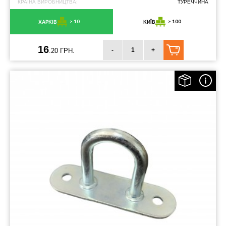
КРАЇНА ВИРОБНИЦТВА:
ТУРЕЧЧИНА
> 10
> 100
ХАРКІВ
КИЇВ
16
-
+
.20 ГРН.