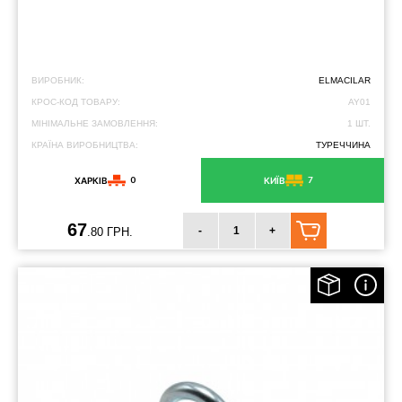
ВИРОБНИК:
ELMACILAR
КРОС-КОД ТОВАРУ:
AY01
МІНІМАЛЬНЕ ЗАМОВЛЕННЯ:
1 ШТ.
КРАЇНА ВИРОБНИЦТВА:
ТУРЕЧЧИНА
0
7
ХАРКІВ
КИЇВ
67
-
+
.80 ГРН.